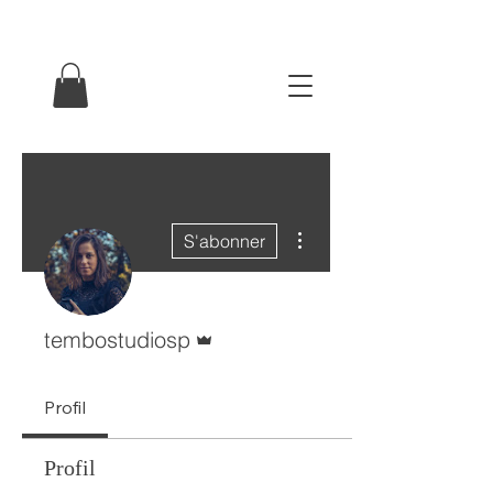
Plus d'actions
S'abonner
Administrateur
tembostudiosp
Profil
Profil