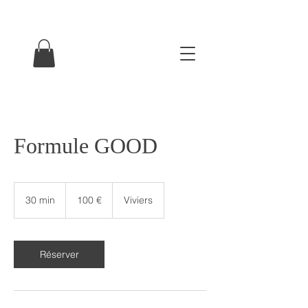
Formule GOOD
100
euros
30 min
3
100 €
Viviers
0
m
i
n
Réserver